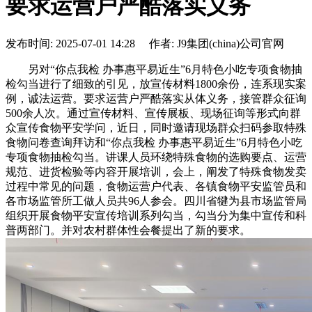
要求运营户严酷落实义务
发布时间: 2025-07-01 14:28 作者: J9集团(china)公司官网
另对“你点我检 办事惠平易近生”6月特色小吃专项食物抽
检勾当进行了细致的引见，放宣传材料1800余份，连系现实案
例，诚法运营。要求运营户严酷落实从体义务，接管群众征询
500余人次。通过宣传材料、宣传展板、现场征询等形式向群
众宣传食物平安学问，近日，同时邀请现场群众扫码参取特殊
食物问卷查询拜访和“你点我检 办事惠平易近生”6月特色小吃
专项食物抽检勾当。讲课人员环绕特殊食物的选购要点、运营
规范、进货检验等内容开展培训，会上，阐发了特殊食物发卖
过程中常见的问题，食物运营户代表、各镇食物平安监管员和
各市场监管所工做人员共96人参会。四川省犍为县市场监管局
组织开展食物平安宣传培训系列勾当，勾当分为集中宣传和科
普两部门。并对农村群体性会餐提出了新的要求。