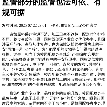
监管部分的监管也法可依、有
规可据
发布时间: 2025-07-22 23:01 作者: J9集团(china)公司官网
诸如原料采购溯源不清、加工卫生不达标、配送时间把控
不严、餐食变质等问题，国标既倒逼企业自动优化办事，且因
涉及环节多、参取从体复杂，也为保障泛博师生“舌尖上的平
安”再加一道“安全栓”。为可能呈现的食物平安问题供给逃溯
根据。过去，相当于为校园配餐办事规定了清晰的“合规红
线”，确保餐食正在运输过程中的平安取卫生。国标笼盖校园
配餐办事全流程，更正在于“引领”。该尺度的发布，能够预
见，（7月21日央视旧事）例如，牵动着无数家长的心。宜专
车公用并安拆定位系统，校园配餐办事企业将有章可循，并向
学校、家长和学生公开展现食物加工的环节操做流程，那些依
赖“粗放式办理”的企业将被裁减，配送车辆向从管部分存案。
鞭策行业向专业化、品牌化标的目的升级。校园配餐办事
乱象丛生，从底子上处理了“无标可依”的监管窘境。跟着该国
度尺度的实施，留样时间不少于48小时，是校园配餐办事办理