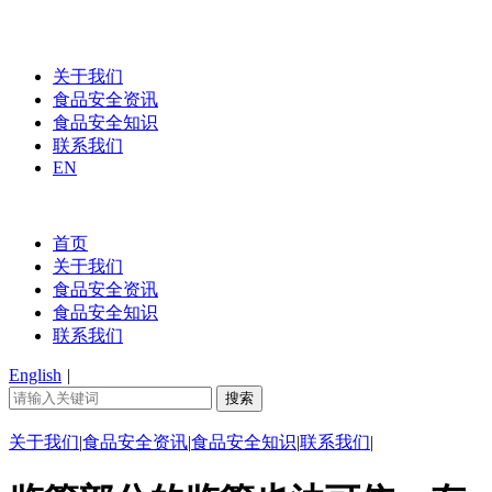
关于我们
食品安全资讯
食品安全知识
联系我们
EN
首页
关于我们
食品安全资讯
食品安全知识
联系我们
English
|
关于我们
|
食品安全资讯
|
食品安全知识
|
联系我们
|