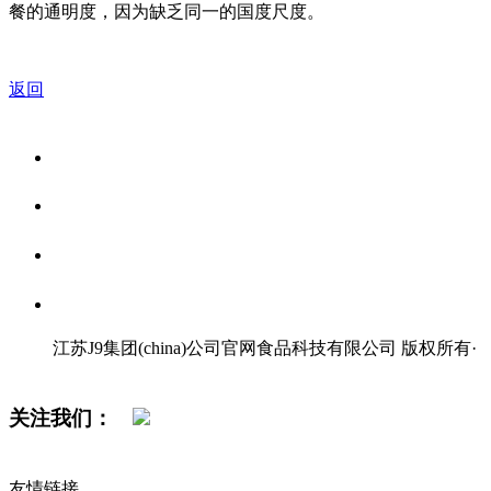
餐的通明度，因为缺乏同一的国度尺度。
返回
关于我们
食品安全资讯
食品安全知识
联系我们
江苏J9集团(china)公司官网食品科技有限公司 版权所有
·
网站地图
关注我们：
友情链接