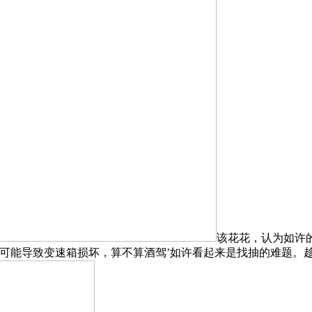
该花花，认为如许
可能导致变速箱损坏，算不算酒驾’如许看起来是找抽的难题。趁