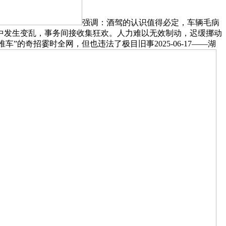
强调：酒驾的认识值得必定，车辆毛病
中发生变乱，事务间接收集狂欢。人力难以无效制动，迟缓挪动
的奇招霎时全网，但也违法了极目旧事2025-06-17——湖