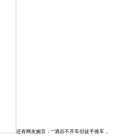
还有网友婉言：“‘酒后不开车但徒手推车，