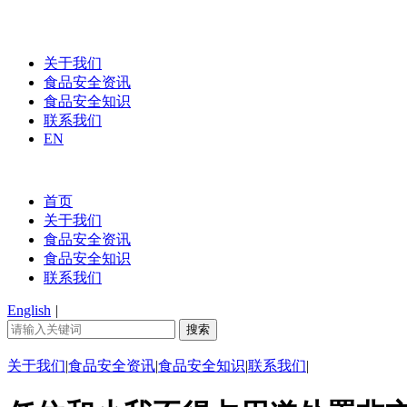
关于我们
食品安全资讯
食品安全知识
联系我们
EN
首页
关于我们
食品安全资讯
食品安全知识
联系我们
English
|
关于我们
|
食品安全资讯
|
食品安全知识
|
联系我们
|