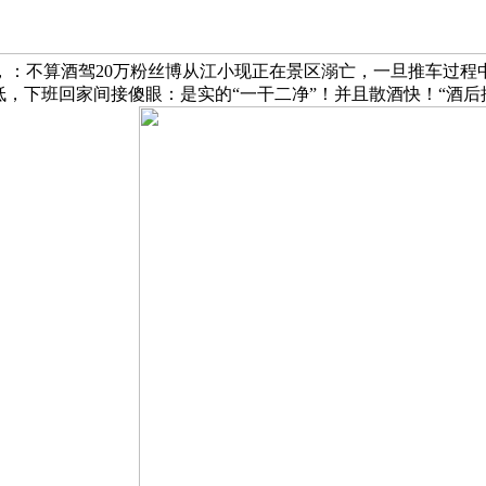
，：不算酒驾20万粉丝博从江小现正在景区溺亡，一旦推车过程
下班回家间接傻眼：是实的“一干二净”！并且散酒快！“酒后推车”