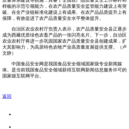
质量体系建设等措施，具备了全国农产品质量安全工作标杆和
样板的示范引领能力，在农产品质量安全监管能力建设上有突
破、在全产业链标准化建设上有成果、在农产品品质提升上有
保障，有效促进了农产品质量安全水平整体提升。
自治区农业农村厅负责人表示，农产品质量安全县正逐步
成为西藏优质绿色农畜产品的一张闪亮名片。下一步，自治区
农业农村厅将进一步巩固国家农产品质量安全县创建成果，扩
大其影响力，为高原特色农牧产业高质量发展提供支撑。（卢
文静）
中国食品安全网是我国食品安全领域国家级专业新闻媒
体。是当前我国食品安全领域获得互联网新闻信息服务许可的
国家级互联网平台。
返回
关于我们
食品安全资讯