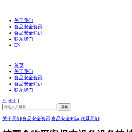
关于我们
食品安全资讯
食品安全知识
联系我们
EN
首页
关于我们
食品安全资讯
食品安全知识
联系我们
English
|
关于我们
|
食品安全资讯
|
食品安全知识
|
联系我们
|