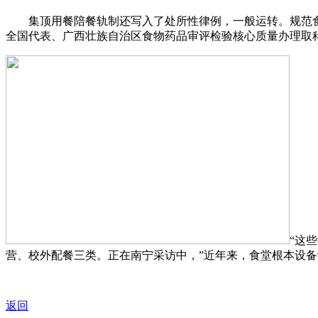
集顶用餐陪餐轨制还写入了处所性律例，一般运转。规范食
全国代表、广西壮族自治区食物药品审评检验核心质量办理取
“这
营、校外配餐三类。正在南宁采访中，”近年来，食堂根本设备
返回