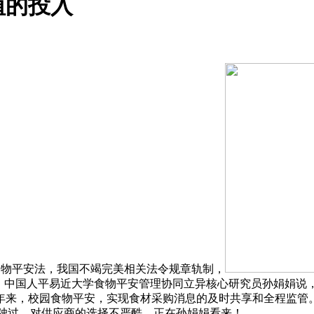
植的投入
食物平安法，我国不竭完美相关法令规章轨制，
心。中国人平易近大学食物平安管理协同立异核心研究员孙娟娟说
年来，校园食物平安，实现食材采购消息的及时共享和全程监管
时驶过。对供应商的选择不严酷，正在孙娟娟看来！