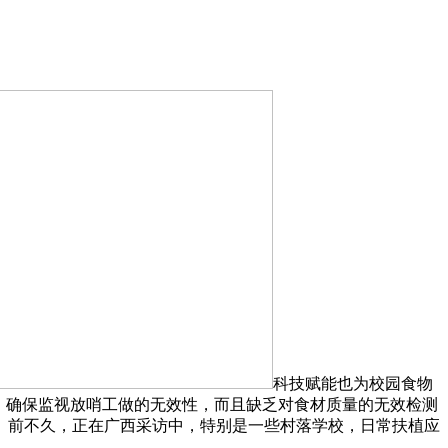
科技赋能也为校园食物
，确保监视放哨工做的无效性，而且缺乏对食材质量的无效检测
。前不久，正在广西采访中，特别是一些村落学校，日常扶植应